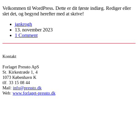
Velkommen til WordPress. Dette er dit første indlæg. Rediger eller
slet det, og begynd herefter med at skrive!
jankrogh
13. november 2023
1 Comment
Kontakt
Forlaget Pressto ApS
St. Kirkestræde 1, 4
1073 København K
tlf. 33 15 08 44
Mail:
info@pressto.dk
Web:
www.forlaget-pressto.dk